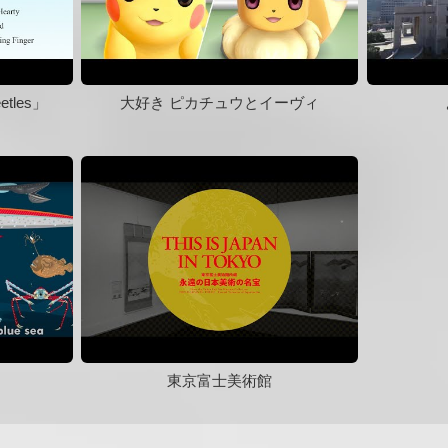
etles」
大好き ピカチュウとイーヴィ
！
東京富士美術館