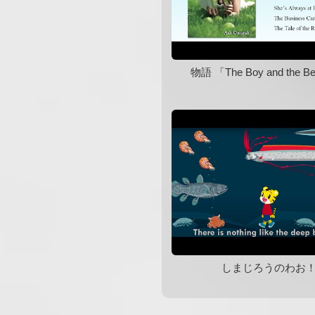
物語 「The Boy and the Be
しまじろうのわお